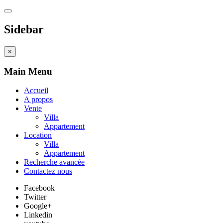
Sidebar
×
Main Menu
Accueil
A propos
Vente
Villa
Appartement
Location
Villa
Appartement
Recherche avancée
Contactez nous
Facebook
Twitter
Google+
Linkedin